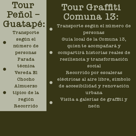
Tour
Tour Graffiti
Peñol –
Comuna 13:
Guatapé:
Transporte según el número de
personas
Transporte
Guía local de la Comuna 13,
según el
quien te acompañará y
número de
compartirá historias reales de
personas
resiliencia y transformación
Parada
social
técnica
Recorrido por escaleras
Vereda El
eléctricas al aire libre, símbolo
Chocho
de accesibilidad y renovación
Almuerzo
urbana
típico de la
Visita a galerías de graffiti y
región
neón
Recorrido
Tiendas de artesanías y
municipios del
souvenirs, perfectas para apoyar
Nuevo Peñol y
el talento local
Guatapé
Espectáculos culturales: Show de
Visita a la